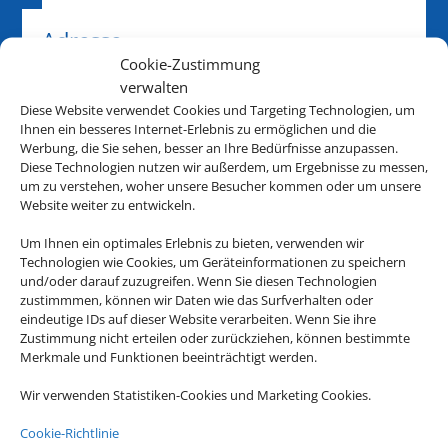
Adresse
Cookie-Zustimmung
Reisebüro Osman GmbH
verwalten
Holzstrasse 1/1
Diese Website verwendet Cookies und Targeting Technologien, um
D-74072 Heilbronn
Ihnen ein besseres Internet-Erlebnis zu ermöglichen und die
Werbung, die Sie sehen, besser an Ihre Bedürfnisse anzupassen.
Diese Technologien nutzen wir außerdem, um Ergebnisse zu messen,
Kontakt
um zu verstehen, woher unsere Besucher kommen oder um unsere
Website weiter zu entwickeln.
07131 85052
Um Ihnen ein optimales Erlebnis zu bieten, verwenden wir
rbosman@hotmail.de
Technologien wie Cookies, um Geräteinformationen zu speichern
und/oder darauf zuzugreifen. Wenn Sie diesen Technologien
zustimmmen, können wir Daten wie das Surfverhalten oder
Öffnungszeiten
eindeutige IDs auf dieser Website verarbeiten. Wenn Sie ihre
Zustimmung nicht erteilen oder zurückziehen, können bestimmte
Merkmale und Funktionen beeinträchtigt werden.
Wir verwenden Statistiken-Cookies und Marketing Cookies.
Cookie-Richtlinie